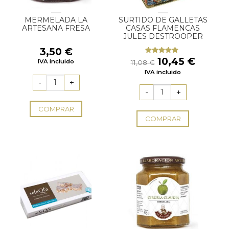
MERMELADA LA
SURTIDO DE GALLETAS
ARTESANA FRESA
CASAS FLAMENCAS
JULES DESTROOPER
3,50
€
El
El
10,45
€
Valorado
IVA incluido
11,08
€
con
5.00
de
precio
precio
IVA incluido
5
original
actual
era:
es:
11,08 €.
10,45 
COMPRAR
COMPRAR