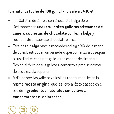
Formato: Estuche de 100 g.
||
El kilo sale a 34,10 €
Las Galletas de Canela con Chocolate Belga Jules
Destrooper son unas
crujientes galletas artesanas de
canela, cubiertas de chocolate
con leche belga y
rociadas de un sabroso chocolate blanco.
Esta
casa belga
nace a mediados del siglo XIX de la mano
de Jules Destrooper, un panadero que comenzó a obsequiar
a sus clientes con unas galletas artesanas de almendra.
Debido al éxito de sus galletas, comenzó a producir estos
dulces a escala superior.
A día de hoy, las galletas Jules Destrooper mantienen la
misma
receta original
que las llevó al éxito basada en el
uso de i
ngredientes naturales sin aditivos,
conservantes ni colorantes.