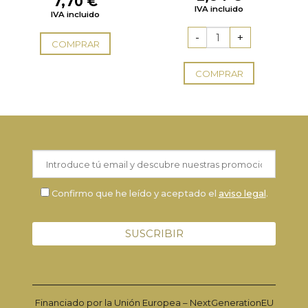
7,70
€
con
5.00
de
con
5.00
de
IVA incluido
5
IVA incluido
5
COMPRAR
COMPRAR
Confirmo que he leído y aceptado el
aviso legal
.
Financiado por la Unión Europea – NextGenerationEU