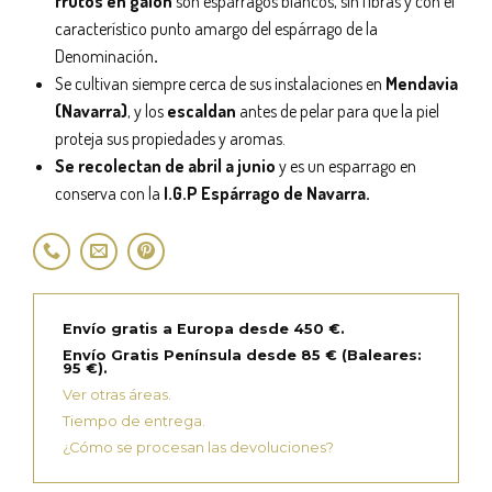
frutos en galón
son espárragos blancos, sin fibras y con el
característico punto amargo del espárrago de la
Denominación
.
Se cultivan siempre cerca de sus instalaciones en
Mendavia
(Navarra)
, y los
escaldan
antes de pelar para que la piel
proteja sus propiedades y aromas.
Se recolectan de abril a junio
y es un esparrago en
conserva con la
I.G.P Espárrago de Navarra.
Envío gratis a Europa desde 450 €.
Envío Gratis Península desde 85 € (Baleares:
95 €).
Ver otras áreas.
Tiempo de entrega.
¿Cómo se procesan las devoluciones?