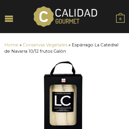
0
Home
»
Conservas Vegetales
»
Espárrago La Catedral
de Navarra 10/12 frutos Galón