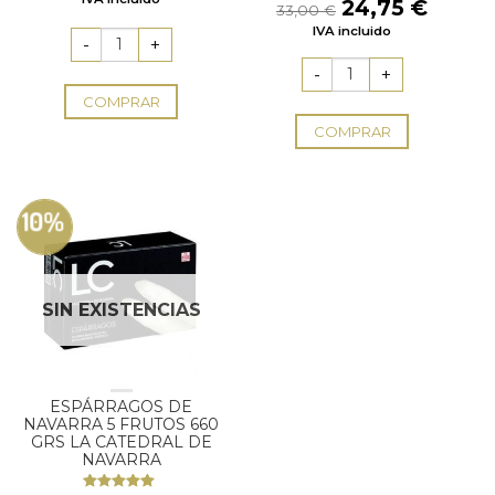
El
El
24,75
€
Valorado
33,00
€
con
4.67
precio
preci
IVA incluido
de 5
original
actual
era:
es:
33,00 €.
24,75
COMPRAR
COMPRAR
10%
SIN EXISTENCIAS
ESPÁRRAGOS DE
NAVARRA 5 FRUTOS 660
GRS LA CATEDRAL DE
NAVARRA