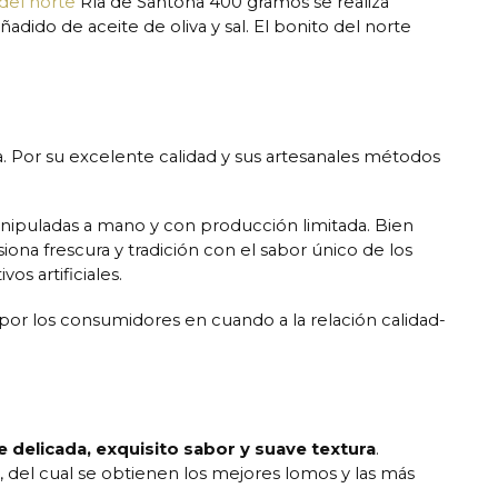
del norte
Ría de Santoña 400 gramos se realiza
ido de aceite de oliva y sal. El bonito del norte
 Por su excelente calidad y sus artesanales métodos
manipuladas a mano y con producción limitada. Bien
siona frescura y tradición con el sabor único de los
os artificiales.
por los consumidores en cuando a la relación calidad-
e delicada, exquisito sabor y suave textura
.
 del cual se obtienen los mejores lomos y las más