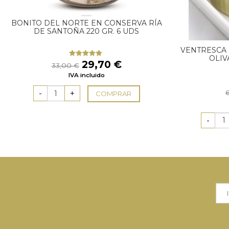
BONITO DEL NORTE EN CONSERVA RÍA
DE SANTOÑA 220 GR. 6 UDS
VENTRESCA 
OLIV
El
El
29,70
€
Valorado
33,00
€
con
4.67
precio
precio
IVA incluido
de 5
original
actual
era:
es:
COMPRAR
33,00 €.
29,70 €.