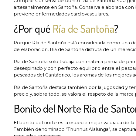
Comprar Conserva de bonito Ría de Santoña 400 gra
artesanalmente en Santoña. Conserva elaborada con bo
previene enfermedades cardiovasculares.
¿Por qué
Ría de Santoña
?
Porque Ría de Santoña está considerada como una de 
de elaboración, Ría de Santoña disfruta de un mereci
Ría de Santoña solo trabaja con materia prima de prim
desespinado y con perfecto equilibrio entre el pescado,
pescados del Cantábrico, los aromas de los mejores acei
Ría de Santoña destaca también por la jugosidad y ter
precio y, sobre todo, se valora el respeto de la marca
Bonito del Norte Ría de Sant
El bonito del norte es la especie mejor valorada de la
También denominado “Thunnus Alalunga”, se captura en