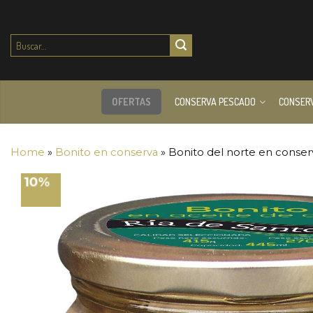
Buscar
por:
OFERTAS
CONSERVA PESCADO
CONSER
Home
»
Bonito en conserva
»
Bonito del norte en conser
10%