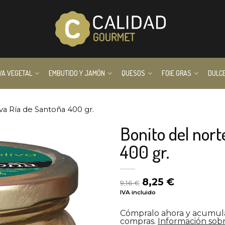
VA VEGETAL
EMBUTIDO Y JAMÓN
QUESOS
FOIE GRAS
DULC
va Ría de Santoña 400 gr.
Bonito del nor
400 gr.
El
El
8,25
€
9,16
€
precio
precio
IVA incluido
original
actual
era:
es:
Cómpralo ahora y acumu
9,16 €.
8,25 €.
compras.
Información sobr