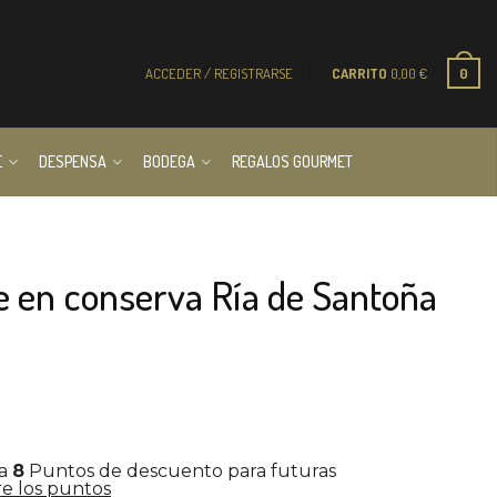
ACCEDER / REGISTRARSE
CARRITO
0,00
€
0
E
DESPENSA
BODEGA
REGALOS GOURMET
te en conserva Ría de Santoña
la
8
Puntos de descuento para futuras
e los puntos