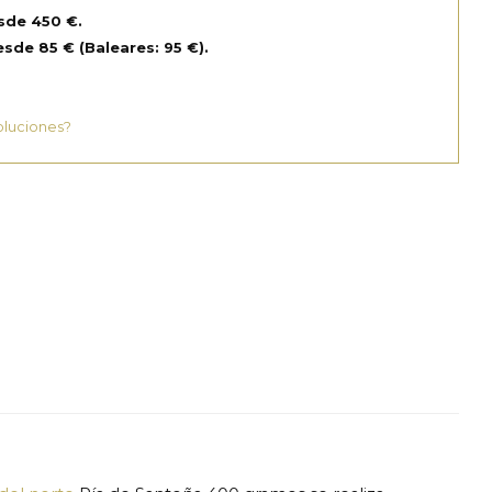
sde 450 €.
sde 85 € (Baleares: 95 €).
oluciones?