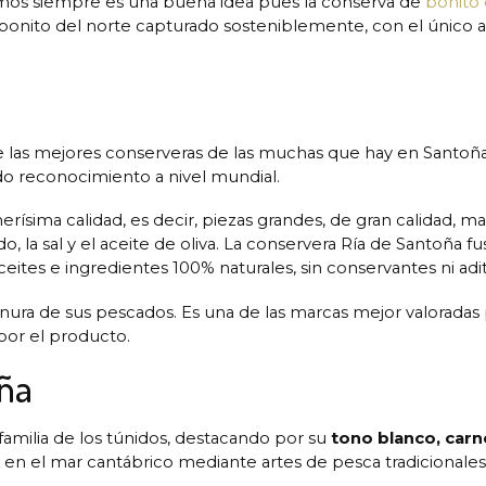
mos siempre es una buena idea pues la conserva de
bonito 
nito del norte capturado sosteniblemente, con el único añad
las mejores conserveras de las muchas que hay en Santoña.
do reconocimiento a nivel mundial.
erísima calidad, es decir, piezas grandes, de gran calidad, 
 la sal y el aceite de oliva. La conservera Ría de Santoña fu
tes e ingredientes 100% naturales, sin conservantes ni aditiv
nura de sus pescados. Es una de las marcas mejor valoradas 
 por el producto.
oña
 familia de los túnidos, destacando por su
tono blanco, carn
 el mar cantábrico mediante artes de pesca tradicionales,