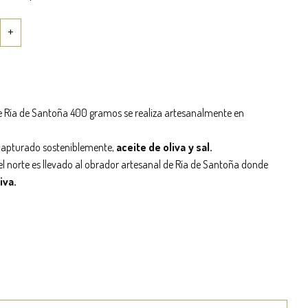
te Ría de Santoña 400 gramos se realiza artesanalmente en
apturado sosteniblemente,
aceite de oliva y sal.
el norte es llevado al obrador artesanal de Ría de Santoña donde
iva.