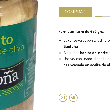
COMPRAR
Formato: Tarro de 400 grs.
La conserva de bonito del nor
Santoña
.
A partir de
bonito del norte
c
Una vez capturado, el bonito d
es
envasado en aceite de ol