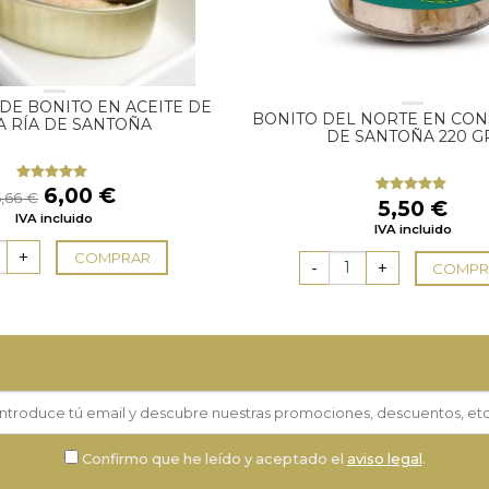
DE BONITO EN ACEITE DE
BONITO DEL NORTE EN CON
A RÍA DE SANTOÑA
DE SANTOÑA 220 G
El
El
6,00
€
Valorado
6,66
€
5,50
€
Valorado
con
4.80
precio
precio
con
5.00
de
IVA incluido
de 5
IVA incluido
original
actual
5
era:
es:
COMPRAR
COMPR
6,66 €.
6,00 €.
Confirmo que he leído y aceptado el
aviso legal
.