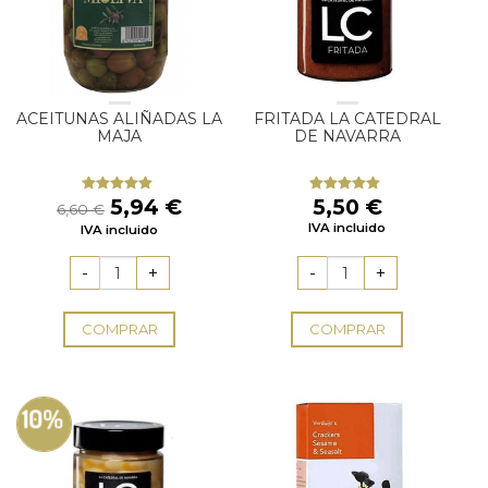
ACEITUNAS ALIÑADAS LA
FRITADA LA CATEDRAL
MAJA
DE NAVARRA
El
El
5,94
€
5,50
€
Valorado
Valorado
6,60
€
con
5.00
de
con
5.00
de
precio
precio
IVA incluido
IVA incluido
5
5
original
actual
era:
es:
6,60 €.
5,94 €.
COMPRAR
COMPRAR
10%