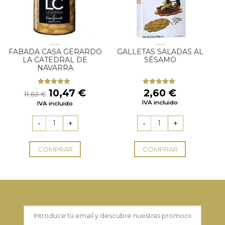
FABADA CASA GERARDO
GALLETAS SALADAS AL
LA CATEDRAL DE
SÉSAMO
NAVARRA
El
El
10,47
€
2,60
€
Valorado
Valorado
11,63
€
con
4.60
con
5.00
de
precio
precio
IVA incluido
IVA incluido
de 5
5
original
actual
era:
es:
11,63 €.
10,47 €.
COMPRAR
COMPRAR