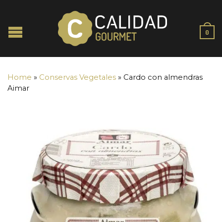
0
Home
»
Conservas Vegetales
»
Cardo con almendras
Aimar