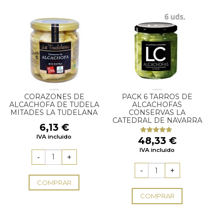
CORAZONES DE
PACK 6 TARROS DE
ALCACHOFA DE TUDELA
ALCACHOFAS
MITADES LA TUDELANA
CONSERVAS LA
CATEDRAL DE NAVARRA
6,13
€
IVA incluido
48,33
€
Valorado
con
5.00
de
IVA incluido
5
COMPRAR
COMPRAR