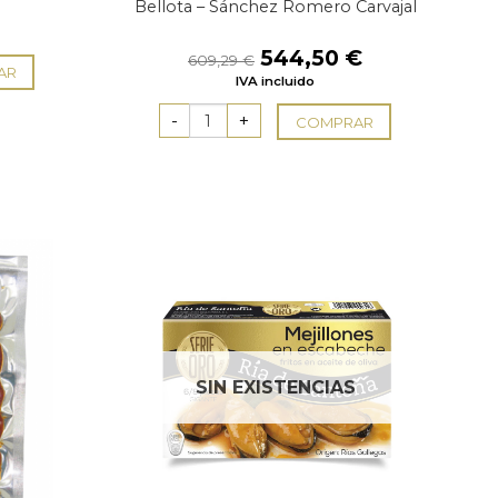
l
Bellota – Sánchez Romero Carvajal
recio
ctual
El
El
544,50
€
609,29
€
s:
AR
precio
precio
IVA incluido
,43 €.
original
actual
era:
es:
COMPRAR
609,29 €.
544,50 €.
SIN EXISTENCIAS