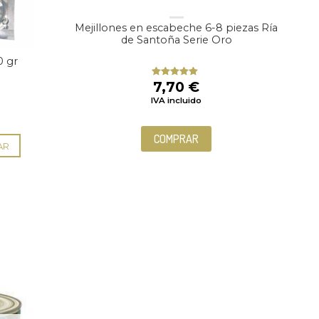
Mejillones en escabeche 6-8 piezas Ría
de Santoña Serie Oro
0 gr
7,70
€
Valorado
con
5.00
de
IVA incluido
5
COMPRAR
AR