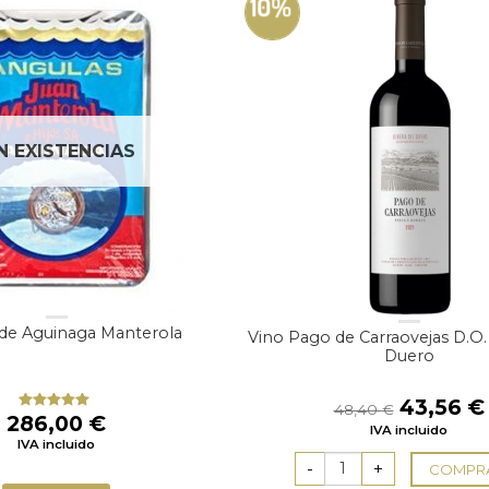
10%
N EXISTENCIAS
de Aguinaga Manterola
Vino Pago de Carraovejas D.O.
Duero
El
43,56
€
48,40
€
286,00
€
Valorado
precio
IVA incluido
con
5.00
de
original
IVA incluido
5
era:
COMPR
48,40 €