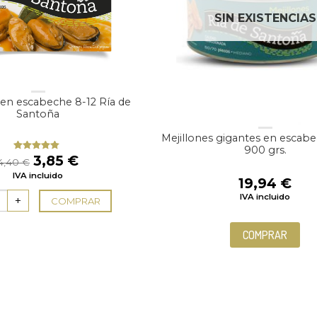
SIN EXISTENCIAS
 en escabeche 8-12 Ría de
Santoña
Mejillones gigantes en escab
900 grs.
El
El
3,85
€
Valorado
4,40
€
con
5.00
de
precio
precio
IVA incluido
5
19,94
€
original
actual
IVA incluido
era:
es:
COMPRAR
4,40 €.
3,85 €.
COMPRAR