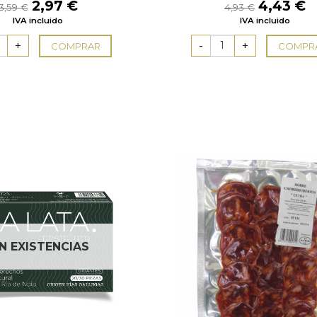
El
El
El
E
2,97
€
4,43
€
3,59
€
4,93
€
precio
precio
precio
p
IVA incluido
IVA incluido
original
actual
original
a
era:
es:
era:
e
COMPRAR
COMPR
3,59 €.
2,97 €.
4,93 €.
4
IN EXISTENCIAS