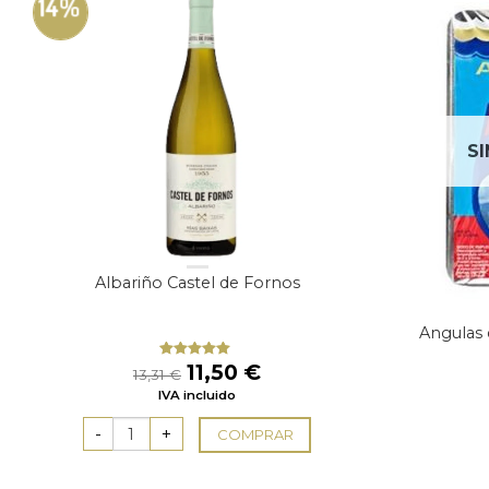
14%
SI
Albariño Castel de Fornos
Angulas 
El
El
11,50
€
Valorado
13,31
€
con
5.00
de
precio
precio
IVA incluido
5
original
actual
era:
es:
COMPRAR
13,31 €.
11,50 €.