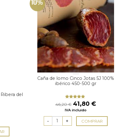
10%
Caña de lomo Cinco Jotas 5J 100%
ibérico 450-500 gr
 Ribera del
El
El
41,80
€
Valorado
46,20
€
con
5.00
de
precio
precio
IVA incluido
5
El
original
actual
precio
era:
es:
COMPRAR
actual
46,20 €.
41,80 €.
es:
AR
.
43,56 €.