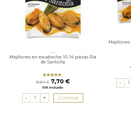
Mejillones
Mejillones en escabeche 10-14 piezas Ría
de Santoña
El
El
7,70
€
Valorado
8,80
€
con
5.00
de
precio
precio
IVA incluido
5
original
actual
era:
es:
COMPRAR
8,80 €.
7,70 €.