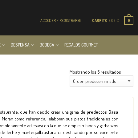
ACCEDER / REGISTRARSE
CARRITO
0,00
€
0
E
DESPENSA
BODEGA
REGALOS GOURMET
Mostrando los 5 resultados
restaurante, que han decido crear una gama de
productos Casa
ia Moran como referencia, elaboran sus platos tradicionales con
completamente artesana en la que se emplean fabes y garbanzos
 de leche y mantequilla asturiana, destacando por su excelente