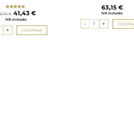
63,15
€
El
El
41,43
€
Valorado
IVA incluido
8,74
€
con
5.00
de
precio
precio
IVA incluido
5
original
actual
COMPR
era:
es:
COMPRAR
48,74 €.
41,43 €.