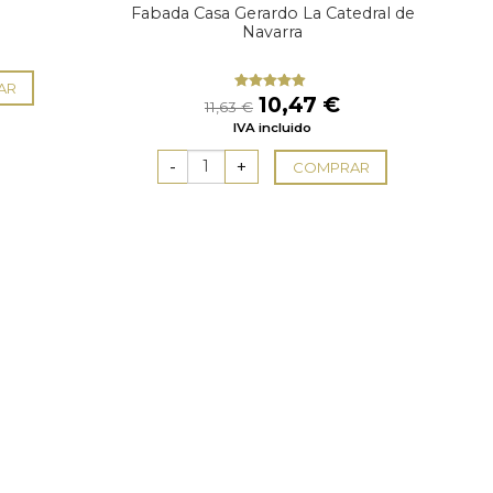
Fabada Casa Gerardo La Catedral de
Navarra
AR
El
El
10,47
€
Valorado
11,63
€
con
4.60
precio
precio
IVA incluido
de 5
original
actual
era:
es:
COMPRAR
11,63 €.
10,47 €.