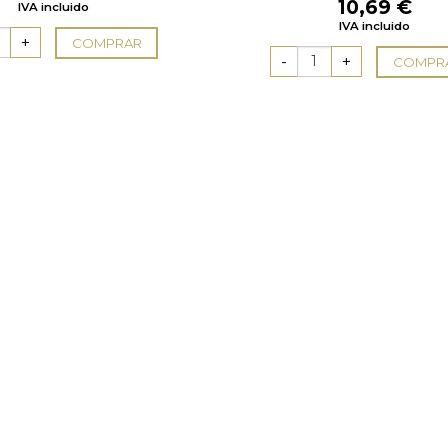
10,69
€
Valorado
IVA incluido
con
5.00
de
IVA incluido
5
COMPRAR
COMPR