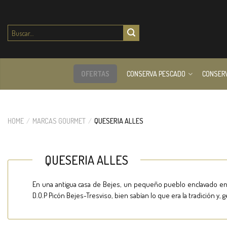
Buscar
por:
OFERTAS
CONSERVA PESCADO
CONSER
HOME
/
MARCAS GOURMET
/
QUESERIA ALLES
QUESERIA ALLES
En una antigua casa de Bejes, un pequeño pueblo enclavado en la
D.O.P Picón Bejes-Tresviso, bien sabían lo que era la tradición y