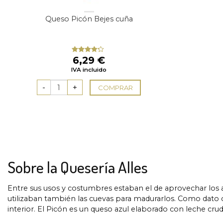
Queso Picón Bejes cuña
6,29
€
Valorado
con
4.00
IVA incluido
de 5
COMPRAR
Sobre la Quesería Alles
Entre sus usos y costumbres estaban el de aprovechar los 
utilizaban también las cuevas para madurarlos. Como dato c
interior. El Picón es un queso azul elaborado con leche crud