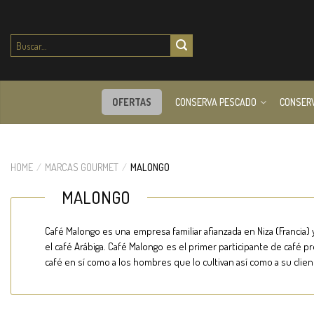
Buscar
por:
OFERTAS
CONSERVA PESCADO
CONSER
HOME
/
MARCAS GOURMET
/
MALONGO
MALONGO
Café Malongo es una empresa familiar afianzada en Niza (Francia) 
el café Arábiga. Café Malongo es el primer participante de café pr
café en sí como a los hombres que lo cultivan así como a su client