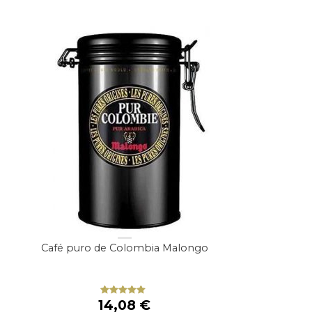
Café puro de Colombia Malongo
14,08
€
Valorado
con
5.00
de