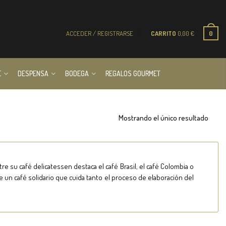
ACCEDER / REGISTRARSE
CARRITO
0,00
€
0
E
DESPENSA
BODEGA
REGALOS GOURMET
Mostrando el único resultado
re su café delicatessen destaca el café Brasil, el café Colombia o
 de un café solidario que cuida tanto el proceso de elaboración del