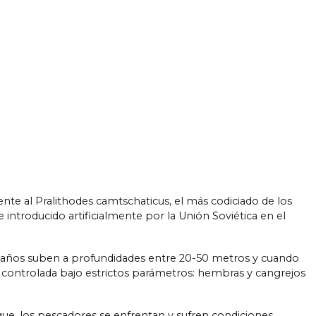
e al Pralithodes camtschaticus, el más codiciado de los
 introducido artificialmente por la Unión Soviética en el
os años suben a profundidades entre 20-50 metros y cuando
á controlada bajo estrictos parámetros: hembras y cangrejos
que, los pescadores se enfrentan y sufren condiciones