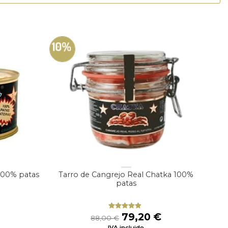
10%
100% patas
Tarro de Cangrejo Real Chatka 100%
patas
l
El
El
79,20
€
Valorado
88,00
€
con
5.00
de
precio
precio
precio
IVA incluido
5