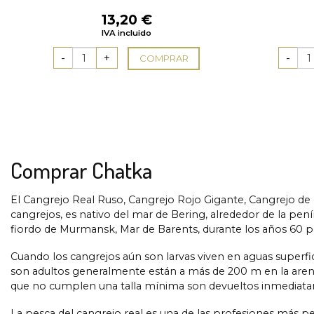
13,20
€
IVA incluido
COMPRAR
Comprar Chatka
El Cangrejo Real Ruso, Cangrejo Rojo Gigante, Cangrejo de
cangrejos, es nativo del mar de Bering, alrededor de la pení
fiordo de Murmansk, Mar de Barents, durante los años 60 pa
Cuando los cangrejos aún son larvas viven en aguas superf
son adultos generalmente están a más de 200 m en la arena 
que no cumplen una talla mínima son devueltos inmediata
La pesca del cangrejo real es una de las profesiones más pe