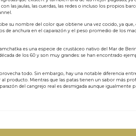
 las jaulas, las cuerdas, las redes o incluso los propios bar
annel.
ibe su nombre del color que obtiene una vez cocido, ya que, 
os de anchura en el caparazón y el peso promedio de los machos
 Kamchatka es una especie de crustáceo nativo del Mar de Beri
 la década de los 60 y son muy grandes: se han encontrado ej
aprovecha todo. Sin embargo, hay una notable diferencia entre l
 al producto. Mientras que las patas tienen un sabor más pro
caparazón del cangrejo real es desmigada aunque igualmente p