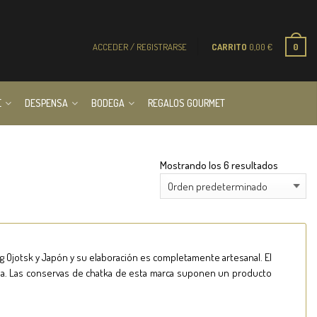
ACCEDER / REGISTRARSE
CARRITO
0,00
€
0
E
DESPENSA
BODEGA
REGALOS GOURMET
Mostrando los 6 resultados
g Ojotsk y Japón y su elaboración es completamente artesanal. El
arina. Las conservas de chatka de esta marca suponen un producto