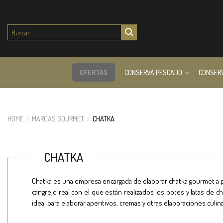
Buscar
por:
OFERTAS
CONSERVA PESCADO
CONSER
HOME
/
MARCAS GOURMET
/
CHATKA
CHATKA
Chatka es una empresa encargada de elaborar chatka gourmet a pa
cangrejo real con el que están realizados los botes y latas de 
ideal para elaborar aperitivos, cremas y otras elaboraciones culina