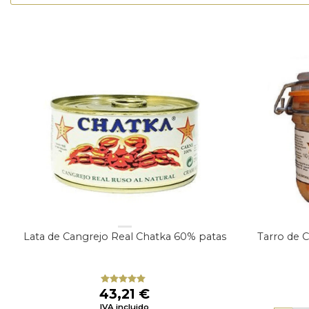
Lata de Cangrejo Real Chatka 60% patas
Tarro de 
43,21
€
Valorado
con
5.00
de
IVA incluido
5