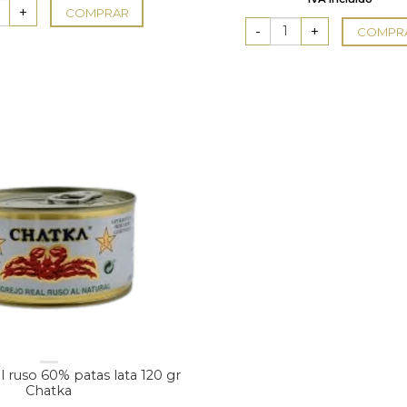
original
COMPRAR
era:
COMPR
69,30 €
l ruso 60% patas lata 120 gr
Chatka