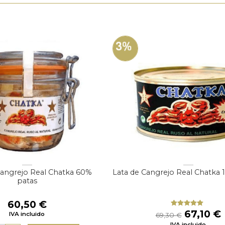
3%
Cangrejo Real Chatka 60%
Lata de Cangrejo Real Chatka 
patas
60,50
€
El
E
67,10
€
Valorado
IVA incluido
69,30
€
con
4.75
precio
IVA incluido
de 5