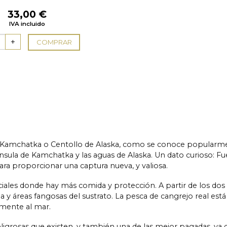
33,00
€
IVA incluido
COMPRAR
 Kamchatka o Centollo de Alaska, como se conoce popularment
nsula de Kamchatka y las aguas de Alaska. Un dato curioso: Fue
ra proporcionar una captura nueva, y valiosa.
iciales donde hay más comida y protección. A partir de los d
y áreas fangosas del sustrato. La pesca de cangrejo real est
mente al mar.
ligrosas que existen. y también una de las mejor pagadas, ya 