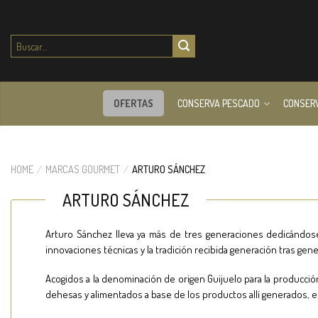
Buscar
por:
OFERTAS
CONSERVA PESCADO
CONSER
HOME
/
MARCAS GOURMET
/
ARTURO SÁNCHEZ
ARTURO SÁNCHEZ
Arturo Sánchez lleva ya más de tres generaciones dedicándose
innovaciones técnicas y la tradición recibida generación tras ge
Acogidos a la denominación de origen Guijuelo para la producci
dehesas y alimentados a base de los productos allí generados, es