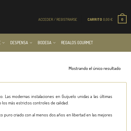
ACCEDER / REGISTRARSE
CARRITO
0,00
€
0
E
DESPENSA
BODEGA
REGALOS GOURMET
Mostrando el único resultado
. Las modernas instalaciones en Guijuelo unidas a las últimas
 los más estrictos controles de calidad.
co puro criado con al menos dos años en libertad en las mejores