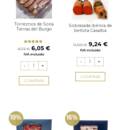
Torreznos de Soria
Sobrasada ibérica de
Tierras del Burgo
bellota Casalba
El
El
9,24
€
11,00
€
El
El
6,05
€
Valorado
precio
precio
6,73
€
IVA incluido
con
5.00
de
precio
precio
original
actual
IVA incluido
5
original
actual
era:
es:
era:
es:
11,00 €.
9,24 €.
6,73 €.
6,05 €.
COMPRAR
COMPRAR
19%
16%