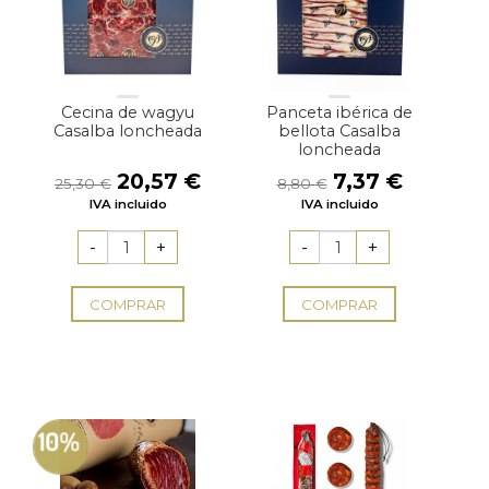
Cecina de wagyu
Panceta ibérica de
Casalba loncheada
bellota Casalba
loncheada
El
El
El
El
20,57
€
7,37
€
25,30
€
8,80
€
precio
precio
precio
precio
IVA incluido
IVA incluido
original
actual
original
actual
era:
es:
era:
es:
25,30 €.
20,57 €.
8,80 €.
7,37 €.
COMPRAR
COMPRAR
10%