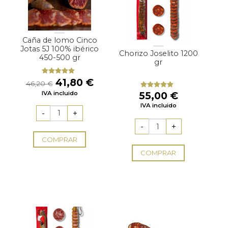
Caña de lomo Cinco
Jotas 5J 100% ibérico
Chorizo Joselito 1200
450-500 gr
gr
El
El
41,80
€
Valorado
46,20
€
con
5.00
de
precio
precio
IVA incluido
5
55,00
€
Valorado
original
actual
con
5.00
de
IVA incluido
5
era:
es:
46,20 €.
41,80 €.
COMPRAR
COMPRAR