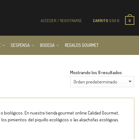
ACCEDER / REGISTRARSE
CARRITO
0,00
€
0
E
DESPENSA
BODEGA
REGALOS GOURMET
Mostrando los 9 resultados
o biológicos. En nuestra tienda gourmet online Calidad Gourmet,
los pimientos del piquillo ecológicos o las alcachofas ecológicas.