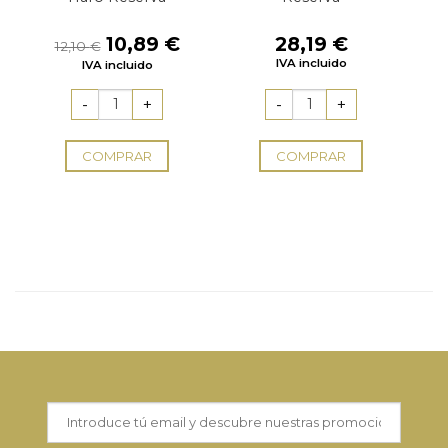
El
El
10,89
€
28,19
€
12,10
€
precio
precio
IVA incluido
IVA incluido
original
actual
era:
es:
12,10 €.
10,89 €.
COMPRAR
COMPRAR