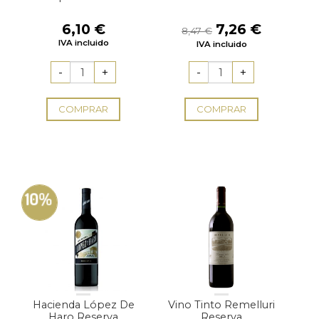
El
El
6,10
€
7,26
€
8,47
€
precio
precio
IVA incluido
IVA incluido
original
actual
era:
es:
8,47 €.
7,26 €.
COMPRAR
COMPRAR
10%
Hacienda López De
Vino Tinto Remelluri
Haro Reserva
Reserva