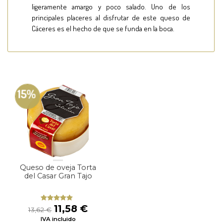
ligeramente amargo y poco salado. Uno de los
principales placeres al disfrutar de este queso de
Cáceres es el hecho de que se funda en la boca.
15%
Queso de oveja Torta
del Casar Gran Tajo
El
El
11,58
€
Valorado
13,62
€
con
4.67
precio
precio
IVA incluido
de 5