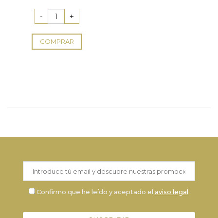
original
actual
era:
es:
13,62 €.
11,58 €.
COMPRAR
Confirmo que he leído y aceptado el
aviso legal
.