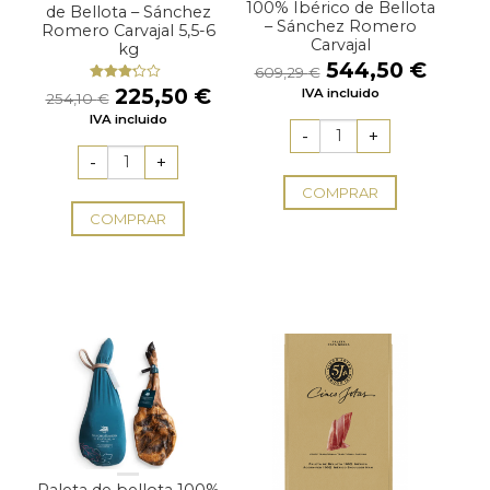
100% Ibérico de Bellota
de Bellota – Sánchez
– Sánchez Romero
Romero Carvajal 5,5-6
Carvajal
kg
El
El
544,50
€
609,29
€
precio
preci
El
El
225,50
€
Valorado
IVA incluido
254,10
€
original
actua
con
precio
precio
IVA incluido
3.00
era:
es:
original
actual
de 5
609,29 €.
544,5
era:
es:
254,10 €.
225,50 €.
COMPRAR
COMPRAR