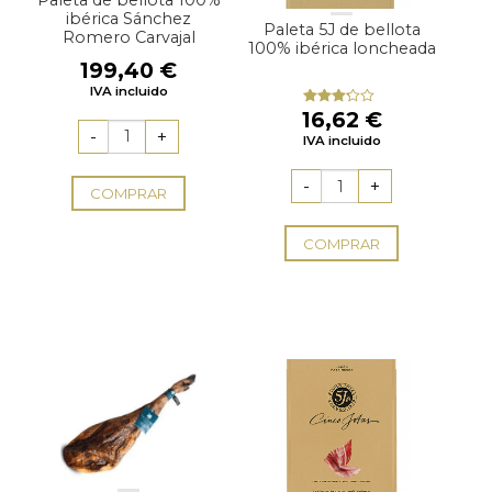
Paleta de bellota 100%
ibérica Sánchez
Paleta 5J de bellota
Romero Carvajal
100% ibérica loncheada
199,40
€
IVA incluido
16,62
€
Valorado
con
IVA incluido
3.00
de 5
COMPRAR
COMPRAR