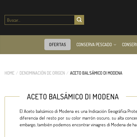
Buscar
por:
OFERTAS
CONSERVA PESCADO
CONSER
HOME
/
DENOMINACIÓN DE ORIGEN
/
ACETO BALSÁMICO DI MODENA
ACETO BALSÁMICO DI MODENA
El Aceto balsámico di Modena es una Indicación Geográfica Prot
diferencia del resto por su color marrón oscuro, su alta conce
embargo, también podemos encontrar vinagres di Modena de has